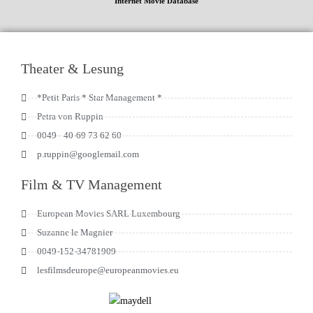
Internet Movie Database
Theater & Lesung
*Petit Paris * Star Management *
Petra von Ruppin
0049 - 40-69 73 62 60
p.ruppin@googlemail.com
Film & TV Management
European Movies SARL Luxembourg
Suzanne le Magnier
0049-152-34781909
lesfilmsdeurope@europeanmovies.eu