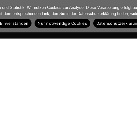
und Statistik. Wir nutzen Cookies zur Analyse. Diese Verarbeitung erfolgt auf
mit dem entsprechenden Link, den Sie in der Datenschutzerklärung finden, wid
Einverstanden
Nur notwendige Cookies
Datenschutzerkläru
Biographie
Theater
Film
Critic’s Corner
Galerie