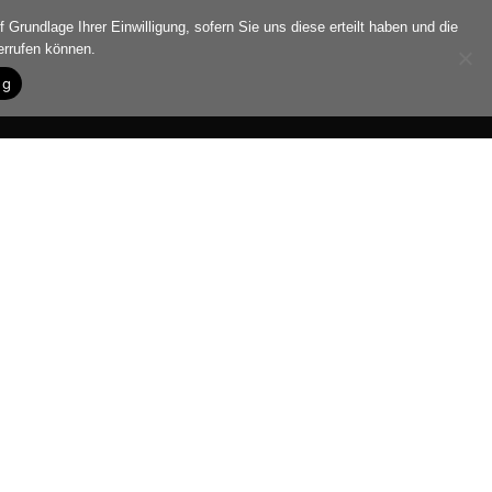
 Grundlage Ihrer Einwilligung, sofern Sie uns diese erteilt haben und die
errufen können.
ng
Autogramme
Kontakt