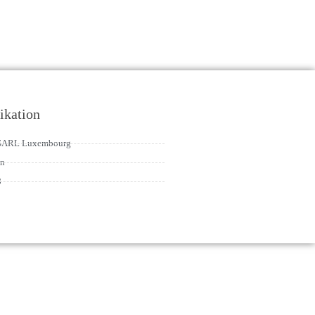
kation
 SARL Luxembourg
nn
8