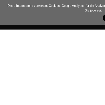
Diese Internetseite verwendet Cookies, Google Analytics für die Analyse 
Sie jederzeit 
Home
Newsarchiv
Awards