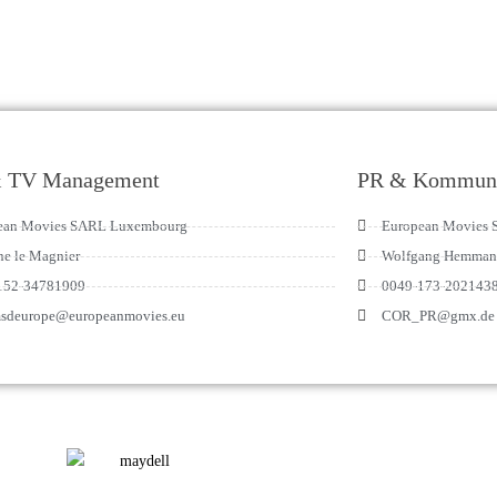
& TV Management
PR & Kommuni
ean Movies SARL Luxembourg
European Movies
ne le Magnier
Wolfgang Hemma
152-34781909
0049-173-202143
lmsdeurope@europeanmovies.eu
COR_PR@gmx.de