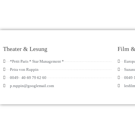
Theater & Lesung
Film 
*Petit Paris * Star Management *
Europ
Petra von Ruppin
Suzan
0049 - 40-69 79 62 60
0049-
p.ruppin@googlemail.com
lesfi