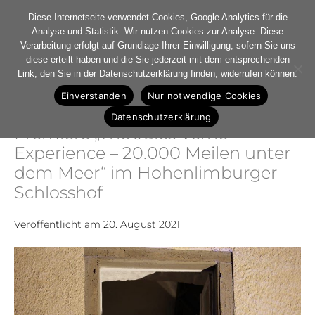
Diese Internetseite verwendet Cookies, Google Analytics für die
Analyse und Statistik. Wir nutzen Cookies zur Analyse. Diese
Verarbeitung erfolgt auf Grundlage Ihrer Einwilligung, sofern Sie uns
diese erteilt haben und die Sie jederzeit mit dem entsprechenden
Monat:
Link, den Sie in der Datenschutzerklärung finden, widerrufen können.
August 2021
Einverstanden
Nur notwendige Cookies
Datenschutzerklärung
Premiere „The Jules Verne
Experience – 20.000 Meilen unter
dem Meer“ im Hohenlimburger
Schlosshof
Veröffentlicht am
20. August 2021