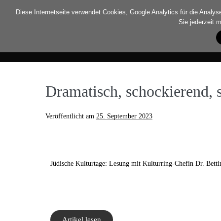
Diese Internetseite verwendet Cookies, Google Analytics für die Analyse 
Sie jederzeit 
Home
Newsarchiv
Awards
Dramatisch, schockierend,
Veröffentlicht am
25. September 2023
Jüdische Kulturtage: Lesung mit Kulturring-Chefin Dr. Betti
Artikel lesen