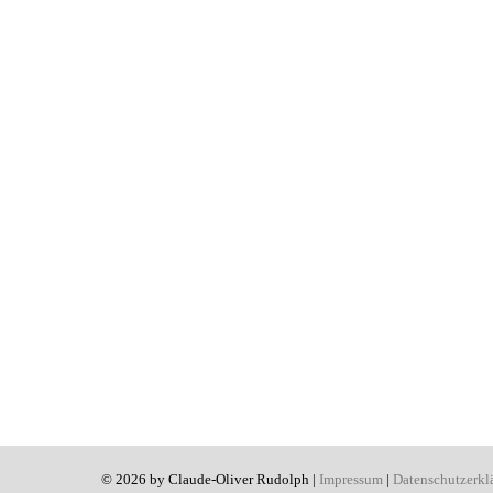
© 2026 by Claude-Oliver Rudolph |
Impressum
|
Datenschutzerkl