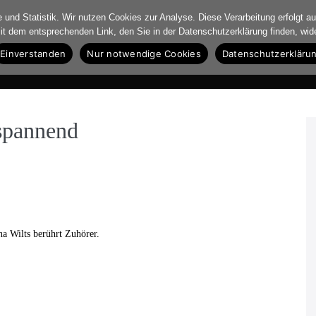
und Statistik. Wir nutzen Cookies zur Analyse. Diese Verarbeitung erfolgt auf
mit dem entsprechenden Link, den Sie in der Datenschutzerklärung finden, wid
Einverstanden
Nur notwendige Cookies
Datenschutzerkläru
Biographie
Theater
Film
Critic’s Corner
Galerie
 spannend
na Wilts berührt Zuhörer.