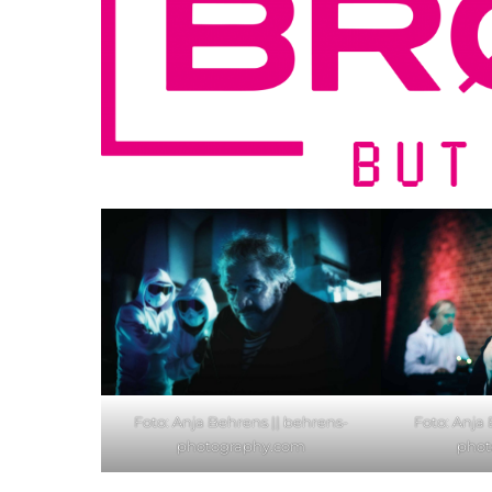
Foto: Anja
Foto: Anja Behrens ||
behrens-
phot
photography.com