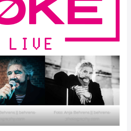
 Behrens ||
behrens-
Foto: Anja Behrens ||
behrens-
ography.com
photography.com